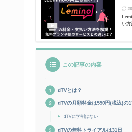
2
Le
い方
この記事の内容
dTVとは？
dTVの月額料金は550円(税込)の
dTVに学割はない
dTVの無料トライアルは31日