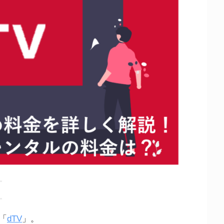
。
「
dTV
」。