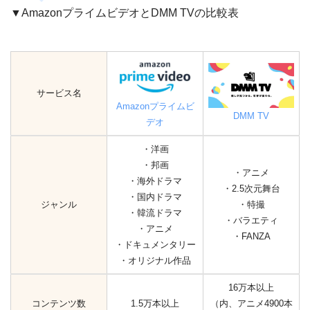
▼AmazonプライムビデオとDMM TVの比較表
サービス名
Amazonプライムビ
DMM TV
デオ
・洋画
・邦画
・アニメ
・海外ドラマ
・2.5次元舞台
・国内ドラマ
ジャンル
・特撮
・韓流ドラマ
・バラエティ
・アニメ
・FANZA
・ドキュメンタリー
・オリジナル作品
16万本以上
コンテンツ数
1.5万本以上
（内、アニメ4900本