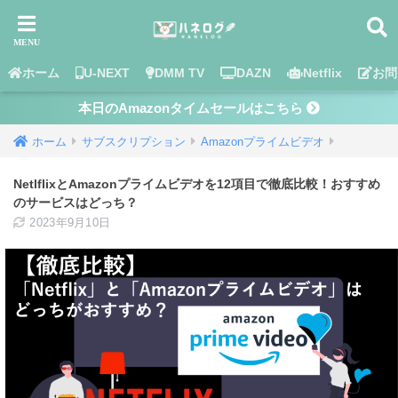
ホーム
U-NEXT
DMM TV
DAZN
Netflix
お問
本日のAmazonタイムセールはこちら
ホーム
サブスクリプション
Amazonプライムビデオ
NetlflixとAmazonプライムビデオを12項目で徹底比較！おすすめ
のサービスはどっち？
2023年9月10日