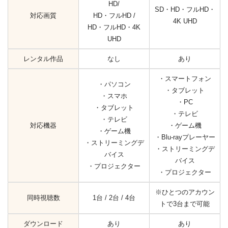
HD/
SD・HD・フルHD・
対応画質
HD・フルHD /
4K UHD
HD・フルHD・4K
UHD
レンタル作品
なし
あり
・スマートフォン
・パソコン
・タブレット
・スマホ
・PC
・タブレット
・テレビ
・テレビ
対応機器
・ゲーム機
・ゲーム機
・Blu-rayプレーヤー
・ストリーミングデ
・ストリーミングデ
バイス
バイス
・プロジェクター
・プロジェクター
※ひとつのアカウン
同時視聴数
1台 / 2台 / 4台
トで3台まで可能
ダウンロード
あり
あり