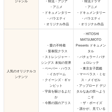
ジャンル
・韓流・アジア
・韓流ドラマ
・アニメ
・アニメ
・ドキュメンタリー
・ドキュメンタリー
・バラエティ
・バラエティ
・オリジナル作品
・オリジナル作品
・HITOSHI
MATSUMOTO
・愛の不時着
Presents ドキュメン
・梨泰院クラス
タル
・ストレンジャー・
・バチェラー / バチ
シングス 未知の世界
ェロレッテ
・ペーパー・ハウス
・東京女子図鑑
人気のオリジナルコ
・イカゲーム
・マーベラス・ミセ
ンテンツ
・クイーンズ・ギャ
ス・メイゼル
ンビット
・アップロード デジ
・宇宙を駆けるよだ
タルなあの世へよう
か
こそ
・今際の国のアリス
・ザ・ボーイズ
・誰かが、見ている