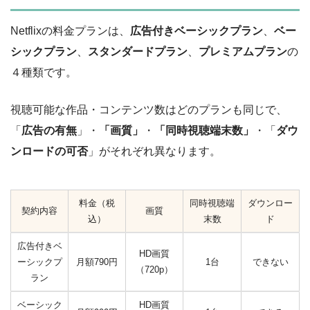
Netflixの料金プランは、
広告付きベーシックプラン
、
ベー
シックプラン
、
スタンダードプラン
、
プレミアムプラン
の
４種類です。
視聴可能な作品・コンテンツ数はどのプランも同じで、
「
広告の有無
」・
「画質」
・
「同時視聴端末数」
・「
ダウ
ンロードの可否
」がそれぞれ異なります。
料金（税
同時視聴端
ダウンロー
契約内容
画質
込）
末数
ド
広告付きベ
HD画質
ーシックプ
月額790円
1台
できない
（720p）
ラン
ベーシック
HD画質