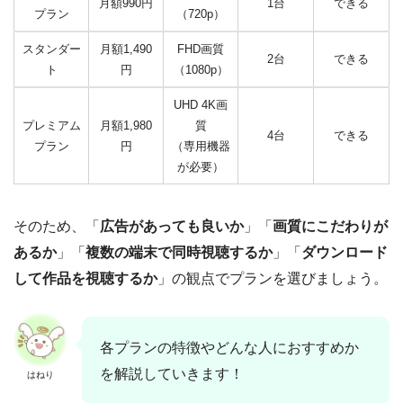
月額990円
1台
できる
プラン
（720p）
スタンダー
月額1,490
FHD画質
2台
できる
ト
円
（1080p）
UHD 4K画
プレミアム
月額1,980
質
4台
できる
プラン
円
（専用機器
が必要）
そのため、「
広告があっても良いか
」「
画質にこだわりが
あるか
」「
複数の端末で同時視聴するか
」「
ダウンロード
して作品を視聴するか
」の観点でプランを選びましょう。
各プランの特徴やどんな人におすすめか
を解説していきます！
はねり