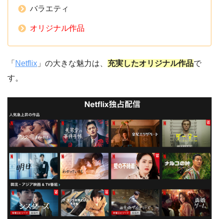
バラエティ
オリジナル作品
「
Netflix
」の大きな魅力は、
充実した
オリジナル作品
で
す。