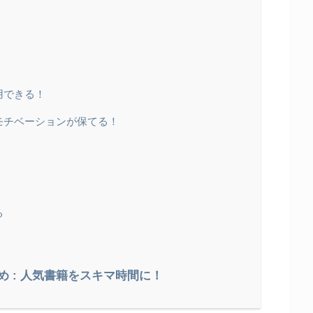
！
用できる！
のモチベーションが保てる！
る
とめ : 人気書籍をスキマ時間に！