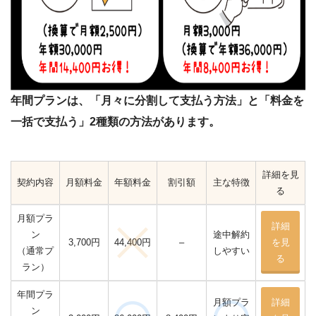
年間プランは、「月々に分割して支払う方法」と「料金を
一括で支払う」2種類の方法があります。
詳細を見
契約内容
月額料金
年額料金
割引額
主な特徴
る
月額プラ
詳細
ン
途中解約
3,700円
–
を見
44,400円
（通常プ
しやすい
る
ラン）
年間プラ
月額プラ
詳細
ン