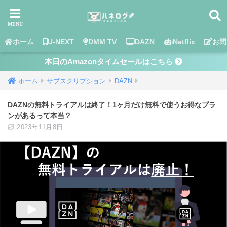
ホーム
U-NEXT
DMM TV
DAZN
Netflix
お問
本日のAmazonタイムセールはこちら
ホーム
サブスクリプション
DAZN
DAZNの無料トライアルは終了！1ヶ月だけ無料で使うお得なプラ
ンがあるって本当？
2023年11月8日