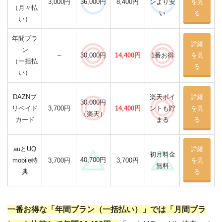
3,000円
8,400円
ンより安
を見
36,000円
（月々払
い
る
い）
年間プラ
詳細
ン
–
14,400円
を見
30,000円
1番お得
（一括払
る
い）
DAZNプ
楽天ポイ
詳細
30,000円
リベイド
3,700円
14,400円
ントも貯
を見
（楽天）
カード
まる
る
auとUQ
詳細
初月料金
40,700円
mobile特
3,700円
3,700円
を見
無料
典
る
一番お得な「年間プラン（一括払い）」では「月間プラ