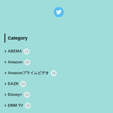
Category
ABEMA
13
Amazon
20
Amazonプライムビデオ
16
DAZN
10
Disney+
14
DMM TV
16