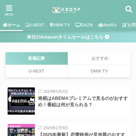
ホーム
U-NEXT
DMM TV
DAZN
Netflix
お問
本日のAmazonタイムセールはこちら
新着記事
おすすめ
U-NEXT
DMM TV
2024年5月2日
将棋はABEMAプレミアムで見るのがおすす
め！番組は何が見られる？
2025年2月9日
【2025年最新】恋愛映画が見放題のおすす