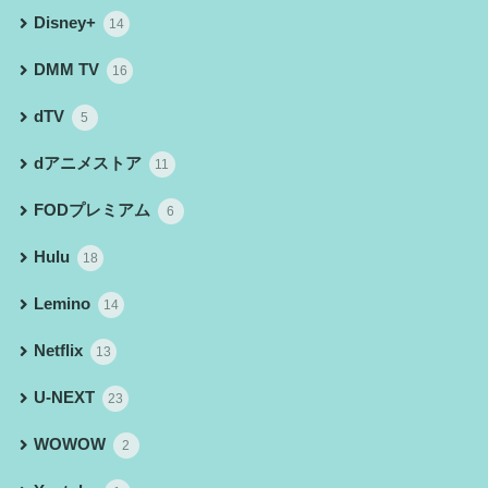
Disney+
14
DMM TV
16
dTV
5
dアニメストア
11
FODプレミアム
6
Hulu
18
Lemino
14
Netflix
13
U-NEXT
23
WOWOW
2