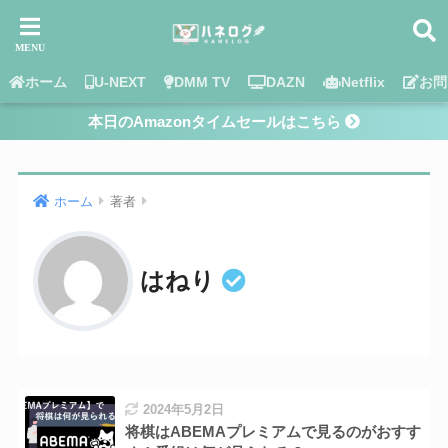
ホーム
U-NEXT
DMM TV
DAZN
Netflix
お問
本日のAmazonタイムセールはこちら
ホーム
著者
はねり
2024年5月2日
将棋はABEMAプレミアムで見るのがおすす