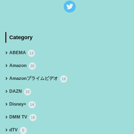
Category
ABEMA
13
Amazon
20
Amazonプライムビデオ
16
DAZN
10
Disney+
14
DMM TV
16
dTV
5